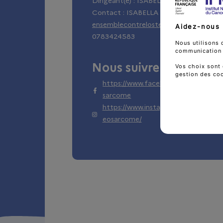
Dirigeant(e) :
ISABELLA
Simon
Contact :
ISABELLA
Simon
ensemblecontrelosteosarcome@gmail
Aidez-nous 
0783424583
Nous utilisons 
communication d
Nous suivre
Vos choix sont 
gestion des co
https://www.facebook.com/Ensembl
sarcome
https://www.instagram.com/ensembl
eosarcome/