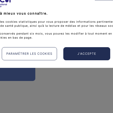
.com
Publics concernés
à mieux vous connaître.
Tous les publics
des cookies statistiques pour vous proposer des informations pertinentes
e santé publique, ainsi qu’à la lecture de médias et pour les réseaux so
conservés pendant six mois, vous pouvez les modifier à tout moment en 
okies en bas de page.
Missions
econtrelosteo
Soutien à la recherche
PARAMÉTRER LES COOKIES
J'ACCEPTE
e_contre_l.ost
Informations sur le cancer et l
Aide financière et matérielle