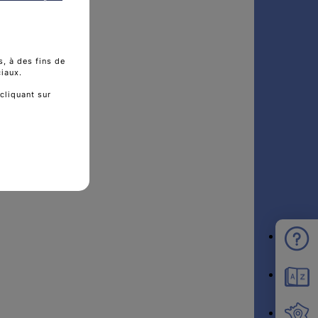
, à des fins de
ciaux.
cliquant sur
a recherche