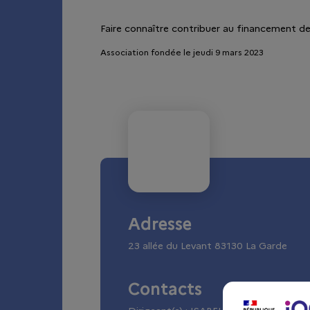
Faire connaître contribuer au financement de
Association fondée le jeudi 9 mars 2023
Adresse
23 allée du Levant
83130
La Garde
Contacts