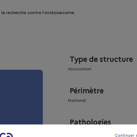
 la recherche contre l'ostéosarcome.
Type de structure
Association
Périmètre
National
Pathologies
Tumeurs des os (ostéosarcome, s
Continuer 