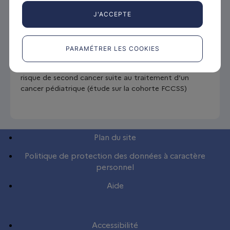
J'ACCEPTE
PROJETS DE RECHERCHE
PARAMÉTRER LES COOKIES
Identification des variants rares impliqués dans le
risque de second cancer suite au traitement d’un
cancer pédiatrique (étude sur la cohorte FCCSS)
Plan du site
Politique de protection des données à caractère
personnel
Aide
Accessibilité