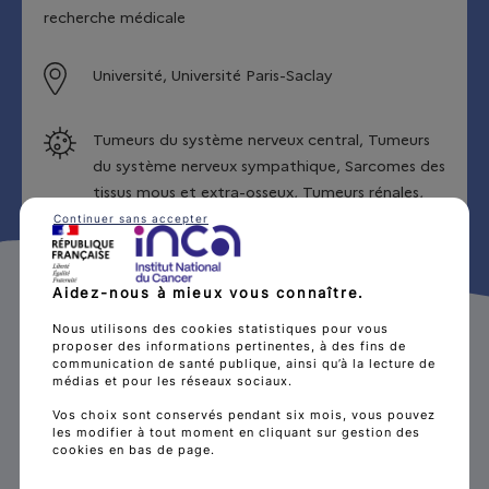
recherche médicale
Université, Université Paris-Saclay
Tumeurs du système nerveux central, Tumeurs
du système nerveux sympathique, Sarcomes des
tissus mous et extra-osseux, Tumeurs rénales,
Tumeurs malignes osseuses, Mélanomes malins
Continuer sans accepter
et autres tumeurs malignes épithéliales,
Tumeurs germinales, trophoblastiques et
Aidez-nous à mieux vous connaître.
gonadiques, Rétinoblastomes, Tumeurs
hépatiques, Autre tumeur maligne
Nous utilisons des cookies statistiques pour vous
proposer des informations pertinentes, à des fins de
communication de santé publique, ainsi qu’à la lecture de
Génomique, Génétique et Épigénétique,
médias et pour les réseaux sociaux.
Traitements du cancer, Epidémiologie,
Vos choix sont conservés pendant six mois, vous pouvez
Mathématiques & Informatique
les modifier à tout moment en cliquant sur gestion des
cookies en bas de page.