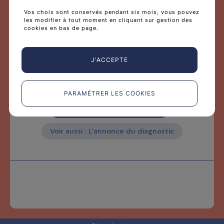
Vos choix sont conservés pendant six mois, vous pouvez
les modifier à tout moment en cliquant sur gestion des
Prendre soin de vous
cookies en bas de page.
Se sentir submergé et dépassé par les émotions face
au cancer de votre enfant est tout à fait normal. Pour
J'ACCEPTE
se préserver, il est important de savoir prendre soin de
soi sans culpabiliser et d’accepter de l’aide quand cela
est nécessaire.
PARAMÉTRER LES COOKIES
FICHE : Prendre soin de vous
Voir aussi : L'annonce du diagnostic