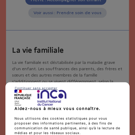
Voir aussi : Prendre soin de vous
La vie familiale
La vie familiale est déstabilisée par la maladie grave
d’un enfant. Les souffrances des parents, des frères et
sœurs et des autres membres de la famille
s’additionnent ou se vivent différemment, selon la
personnalité de chacun et le schéma familial.
Continuer sans accepter
FICHE : La vie familiale
Aidez-nous à mieux vous connaître.
Voir aussi : Accompagner son enfant
Nous utilisons des cookies statistiques pour vous
proposer des informations pertinentes, à des fins de
communication de santé publique, ainsi qu’à la lecture de
médias et pour les réseaux sociaux.