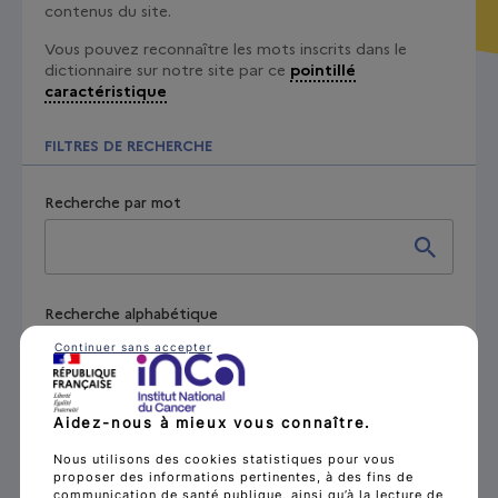
contenus du site.
Vous pouvez reconnaître les mots inscrits dans le
dictionnaire sur notre site par ce
pointillé
caractéristique
FILTRES DE RECHERCHE
Recherche par mot
Recherche alphabétique
Continuer sans accepter
A
B
C
D
E
F
G
H
I
J
K
L
M
N
O
P
Q
R
Aidez-nous à mieux vous connaître.
S
T
U
V
W
X
Y
Z
Nous utilisons des cookies statistiques pour vous
proposer des informations pertinentes, à des fins de
communication de santé publique, ainsi qu’à la lecture de