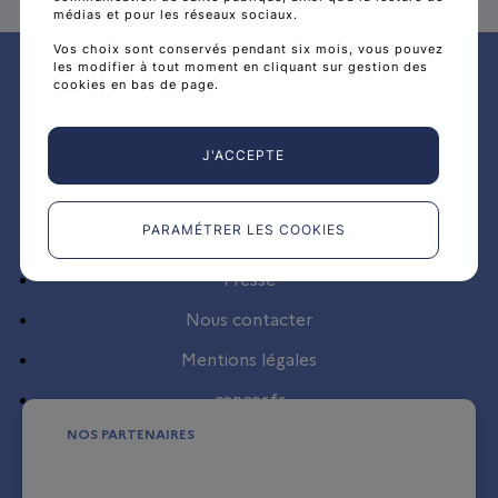
médias et pour les réseaux sociaux.
Plan du site
Vos choix sont conservés pendant six mois, vous pouvez
les modifier à tout moment en cliquant sur gestion des
cookies en bas de page.
Politique de protection des données à caractère
personnel
Aide
J'ACCEPTE
PARAMÉTRER LES COOKIES
Accessibilité
Presse
Nous contacter
Mentions légales
cancer.fr
NOS PARTENAIRES