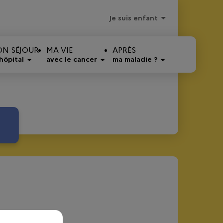
Je suis enfant
N SÉJOUR
MA VIE
APRÈS
'hôpital
avec le cancer
ma maladie ?