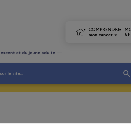
COMPRENDRE
MO
PAGE D'ACCUEIL
mon cancer
à l
lescent et du jeune adulte
ur le site…