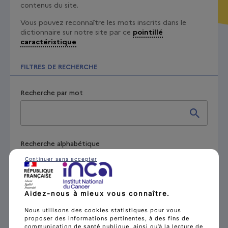
contenus du site.
Vous pouvez reconnaître les mots inscrits dans le
dictionnaire sur notre site par ce
pointillé
caractéristique
FILTRES DE RECHERCHE
Recherche par mot
Recherche alphabétique
Continuer sans accepter
A
B
C
D
E
F
G
H
I
J
K
L
M
N
O
P
Q
R
Aidez-nous à mieux vous connaître.
S
T
U
V
W
X
Y
Z
Nous utilisons des cookies statistiques pour vous
proposer des informations pertinentes, à des fins de
communication de santé publique, ainsi qu’à la lecture de