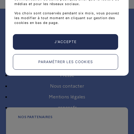
médias et pour les réseaux sociaux.
Plan du site
Vos choix sont conservés pendant six mois, vous pouvez
les modifier à tout moment en cliquant sur gestion des
cookies en bas de page.
Politique de protection des données à caractère
personnel
Aide
J'ACCEPTE
PARAMÉTRER LES COOKIES
Accessibilité
Presse
Nous contacter
Mentions légales
cancer.fr
NOS PARTENAIRES