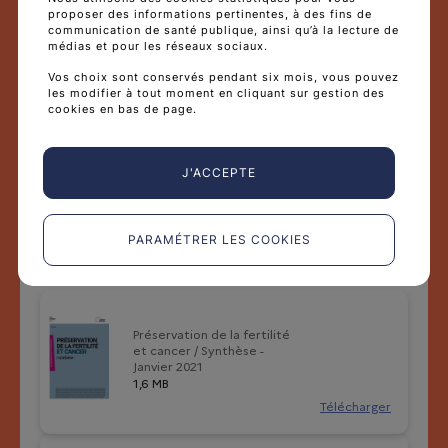
proposer des informations pertinentes, à des fins de
ARS, ministère chargé de la santé, sociétés savantes,
communication de santé publique, ainsi qu’à la lecture de
représentants des patients) lors d’une
journée de
médias et pour les réseaux sociaux.
restitution qui s’est déroulée en juin 2025
. Cette
Vos choix sont conservés pendant six mois, vous pouvez
démarche donnera lieu à un rapport qui permettra
les modifier à tout moment en cliquant sur gestion des
d’orienter les travaux futurs visant à optimiser les soins
cookies en bas de page.
destinés aux AJA.
J'ACCEPTE
PARAMÉTRER LES COOKIES
TÉLÉCHARGEMENTS (4)
Préservation de la fertilité
et cancer / Synthèse -
Janvier 2021
1,6 MB
Télécharger